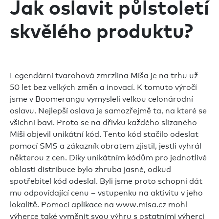
Jak oslavit půlstoletí
skvělého produktu?
Legendární tvarohová zmrzlina Míša je na trhu už
50 let bez velkých změn a inovací. K tomuto výročí
jsme v Boomerangu vymysleli velkou celonárodní
oslavu. Nejlepší oslava je samozřejmě ta, na které se
všichni baví. Proto se na dřívku každého slízaného
Míši objevil unikátní kód. Tento kód stačilo odeslat
pomocí SMS a zákazník obratem zjistil, jestli vyhrál
některou z cen. Díky unikátním kódům pro jednotlivé
oblasti distribuce bylo zhruba jasné, odkud
spotřebitel kód odeslal. Byli jsme proto schopni dát
mu odpovídající cenu – vstupenku na aktivitu v jeho
lokalitě. Pomocí aplikace na www.misa.cz mohl
výherce také vyměnit svou výhru s ostatními výherci