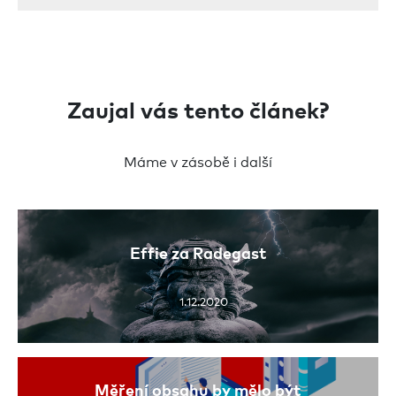
Zaujal vás tento článek?
Máme v zásobě i další
Effie za Radegast
1.12.2020
Měření obsahu by mělo být