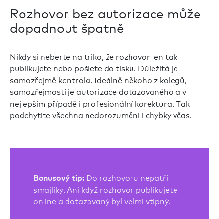
Rozhovor bez autorizace může
dopadnout špatně
Nikdy si neberte na triko, že rozhovor jen tak
publikujete nebo pošlete do tisku. Důležitá je
samozřejmě kontrola. Ideálně někoho z kolegů,
samozřejmostí je autorizace dotazovaného a v
nejlepším případě i profesionální korektura. Tak
podchytíte všechna nedorozumění i chybky včas.
Do rozhovoru nepatří
Bonusový tip:
smajlíky. Ani když rozhovor publikujete
online a dotazovaný byl velmi vtipný.