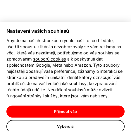
Nastavení vašich souhlasů
Abyste na našich stránkách rychle našli to, co hledáte,
ušetřili spoustu klikání a nezobrazovaly se vám reklamy na
věci, které vás nezajímají, potřebujeme od vás souhlas se
KONTAKT
zpracováním
souborů cookies
a k poskytnutí dat
společnostem Google, Meta nebo Amazon. Tyto soubory
nejčastěji obsahují vaše preference, záznamy o interakci se
stránkou a především unikátní identifikátory označující váš
prohlížeč. Je na vaší volbě jaké souhlasy, ke zpracování
těchto údajů udělíte. Neudělení souhlasů může ovlivnit
fungování stránky i služby, které jsou vám nabízeny.
Přijmout vše
Boomerang Communication s. r. o., zapsaná v obchodním rejstříku vedeném u
Městského soudu v Praze, oddíl C, vložka 82867, se sídlem Nad Kazankou 37, 171 00
Vyberu si
Praha 7, IČ: 26447657, DIČ: CZ26447657, bankovní spojení: Raiffeisenbank, a.s.,