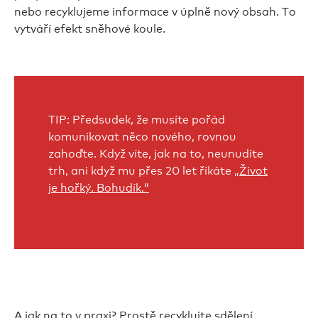
nebo recyklujeme informace v úplně nový obsah. To
vytváří efekt sněhové koule.
TIP: Předsudek, že musíte pořád
komunikovat něco nového, rovnou
zahoďte. Když víte, jak na to, neunudíte
trh, ani když mu přes 20 let říkáte
„Život
je hořký. Bohudík.“
A jak na to v praxi? Prostě recyklujte sdělení