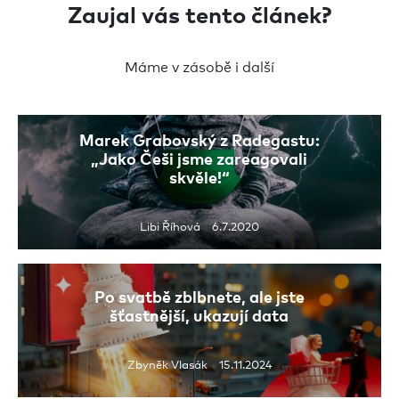
Zaujal vás tento článek?
Máme v zásobě i další
Marek Grabovský z Radegastu:
„Jako Češi jsme zareagovali
skvěle!“
Libi Říhová 6.7.2020
Po svatbě zblbnete, ale jste
šťastnější, ukazují data
Zbyněk Vlasák 15.11.2024