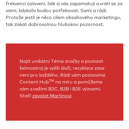
frekvenci oslovení, lidé si vás zapamatují a vrátí se za
vámi, kdykoliv budou potřebovat. Sami a rádi.
Protože jestli je něco cílem obsahového marketingu,
tak získat dobrovolnou hlubokou pozornost.
Najít unikátní Téma značky a postavit
šelmostroj je vyšší dívčí, recyklace zase
není pro každého. Rádi vám postavíme
TM
Content Hub
na míru a pomůžeme
vám s vašimi B2C, B2B i B2E výzvami.
Stačí
zavolat Martinovi
.