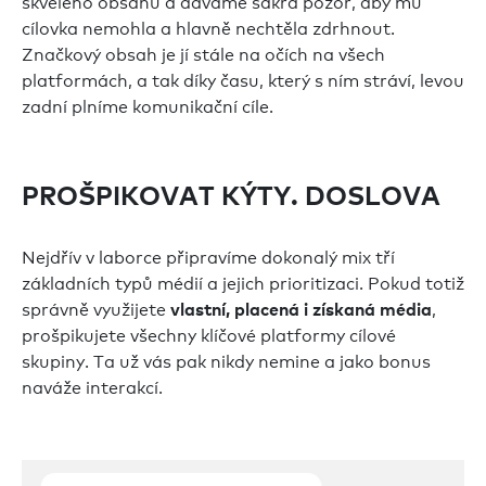
skvělého obsahu a dáváme sakra pozor, aby mu
cílovka nemohla a hlavně nechtěla zdrhnout.
Značkový obsah je jí stále na očích na všech
platformách, a tak díky času, který s ním stráví, levou
zadní plníme komunikační cíle.
PROŠPIKOVAT KÝTY. DOSLOVA
Nejdřív v laborce připravíme dokonalý mix tří
základních typů médií a jejich prioritizaci. Pokud totiž
správně využijete
,
vlastní, placená i získaná média
prošpikujete všechny klíčové platformy cílové
skupiny. Ta už vás pak nikdy nemine a jako bonus
naváže interakcí.