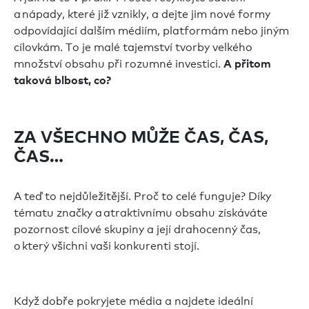
a nápady, které již vznikly, a dejte jim nové formy
odpovídající dalším médiím, platformám nebo jiným
cílovkám. To je malé tajemství tvorby velkého
množství obsahu při rozumné investici.
A přitom
taková blbost, co?
ZA VŠECHNO MŮŽE ČAS, ČAS,
ČAS…
A teď to nejdůležitější. Proč to celé funguje? Díky
tématu značky a atraktivnímu obsahu získáváte
pozornost cílové skupiny a její drahocenný čas,
o který všichni vaši konkurenti stojí.
Když dobře pokryjete média a najdete ideální