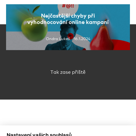
Nejčastější chyby při
vyhodnocování online kampaní
Ondra Lukeš 16.1.2024
Tak zase příště
Nastavení vašich souhlasů