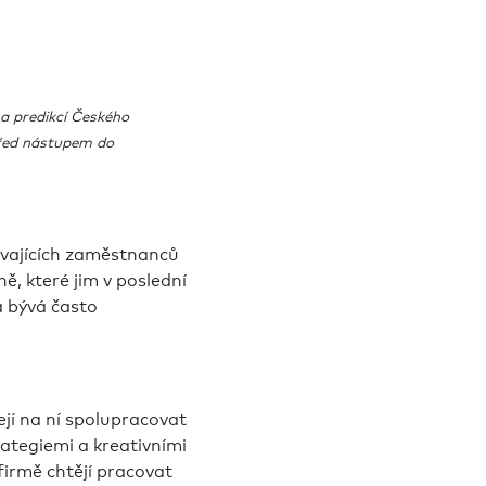
 a predikcí Českého
před nástupem do
távajících zaměstnanců
ě, které jim v poslední
a bývá často
ejí na ní spolupracovat
rategiemi a kreativními
firmě chtějí pracovat