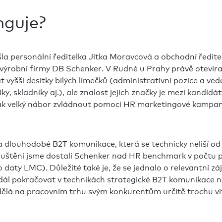
nguje?
šla personální ředitelka Jitka Moravcová a obchodní ředite
-výrobní firmy DB Schenker. V Rudné u Prahy právě otevíraj
t vyšší desítky bílých límečků (administrativní pozice a ve
y, skladníky aj.), ale znalost jejich značky je mezi kandidá
tak velký nábor zvládnout pomocí HR marketingové kampa
la dlouhodobé B2T komunikace, která se technicky neliší od
puštění jsme dostali Schenker nad HR benchmark v počtu př
daty LMC). Důležité také je, že se jednalo o relevantní zá
ál pokračovat v technikách strategické B2T komunikace n
dělá na pracovním trhu svým konkurentům určitě trochu ví