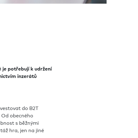
 je potřebují k udržení
nictvím inzerátů
investovat do B2T
e. Od obecného
obnost s běžnými
ž hra, jen na jiné