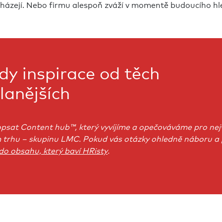
cházejí. Nebo firmu alespoň zváží v momentě budoucího hl
 inspirace od těch
lanějších
popsat Content hub™, který vyvíjíme a opečováváme pro ne
 trhu – skupinu LMC. Pokud vás otázky ohledně náboru a p
do obsahu, který baví HRisty
.