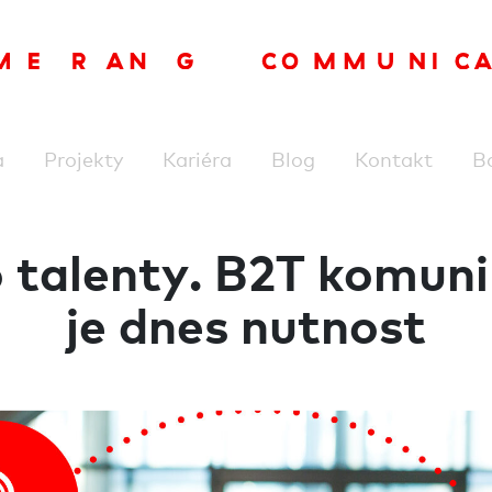
a
Projekty
Kariéra
Blog
Kontakt
B
o talenty. B2T komuni
je dnes nutnost