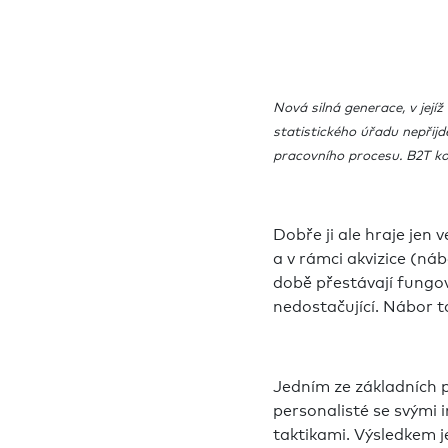
Nová silná generace, v její
statistického úřadu nepři
pracovního procesu. B2T k
Dobře ji ale hraje jen 
a v rámci akvizice (ná
době přestávají fungova
nedostačující. Nábor t
Jedním ze základních pi
personalisté se svými 
taktikami. Výsledkem je