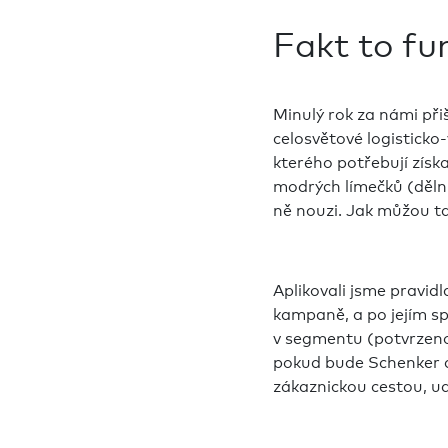
Fakt to fu
Minulý rok za námi při
celosvětové logisticko
kterého potřebují získa
modrých límečků (dělník
ně nouzi. Jak můžou 
Aplikovali jsme pravid
kampaně, a po jejím s
v segmentu (potvrzeno 
pokud bude Schenker d
zákaznickou cestou, u