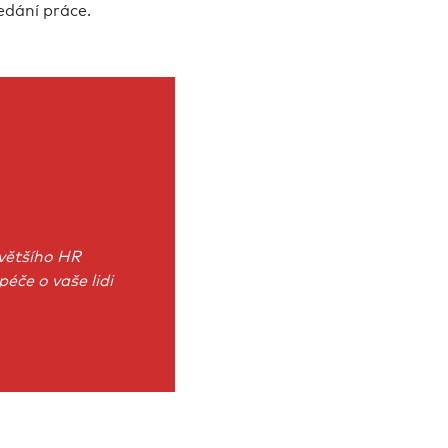
edání práce.
jvětšího HR
éče o vaše lidi