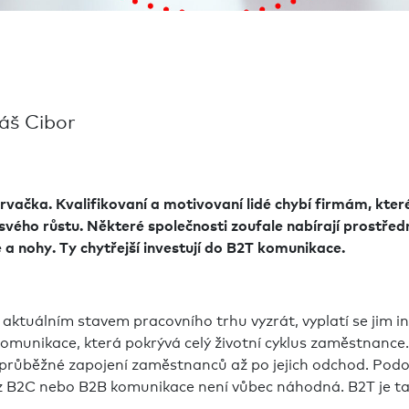
máš Cibor
rvačka. Kvalifikovaní a motivovaní lidé chybí firmám, které
 svého růstu. Některé společnosti zoufale nabírají prostřed
 a nohy. Ty chytřejší investují do B2T komunikace.
 aktuálním stavem pracovního trhu vyzrát, vyplatí se jim 
komunikace, která pokrývá celý životní cyklus zaměstnanc
průběžné zapojení zaměstnanců až po jejich odchod. Pod
z B2C nebo B2B komunikace není vůbec náhodná. B2T je tatá