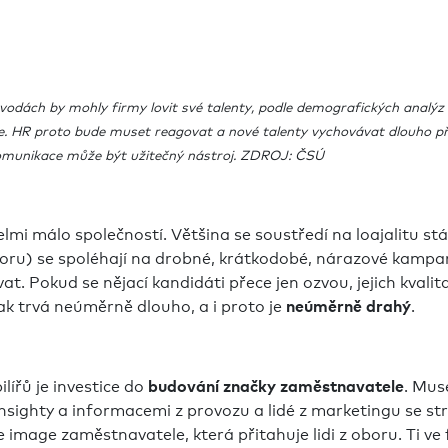
ž vodách by mohly firmy lovit své talenty, podle demografických analýz
jde. HR proto bude muset reagovat a nové talenty vychovávat dlouho 
omunikace může být užitečný nástroj. ZDROJ: ČSÚ
velmi málo společností. Většina se soustředí na loajalitu s
boru) se spoléhají na drobné, krátkodobé, nárazové kampan
t. Pokud se nějací kandidáti přece jen ozvou, jejich kvalit
ak trvá neúměrně dlouho, a i proto je
.
neúměrně drahý
lířů je investice do
. Mus
budování značky zaměstnavatele
insighty a informacemi z provozu a lidé z marketingu se st
 image zaměstnavatele, která přitahuje lidi z oboru. Ti ve 