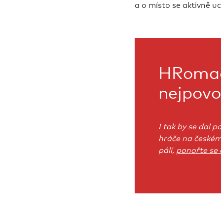
a o místo se aktivně u
HRomady
nejpovo
I tak by se dal 
hráče na českém
pálí,
ponořte se 