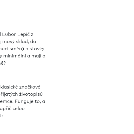
l Lubor Lepič z
í nový sklad, do
doucí směn) a stovky
ty minimální a mají o
ně?
 klasické značkové
ijatých životopisů
jemce. Funguje to, a
apříč celou
tr.