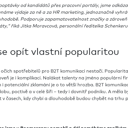
poptávky od kandidátů přes pracovní portály, jsme odkáza
vnáme výdaje za ně a za HR marketing, jednoznačně vyhrá
ouhodobě. Podporuje zapamatovatelnost značky a zároveň 
áty,“ říká Jitka Moravcová, personální ředitelka Schenkeru
e opít vlastní popularitou
očích spotřebitelů pro B2T komunikaci nestačí. Popularit
veň je i komplikací. Nalákat talenty na jméno populární firm
i potenciální zklamání je o to větší hrozba. B2T komunikac
bu, poctivě a v celé šíři – tedy i dovnitř podniku. A měla b
 v časech, kdy chybí a dlouhodobě budou chybět na trhu p
ce jsme v Boomerangu pomohli a dál pomáháme značkám,