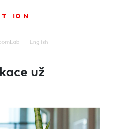
oomLab
English
kace už