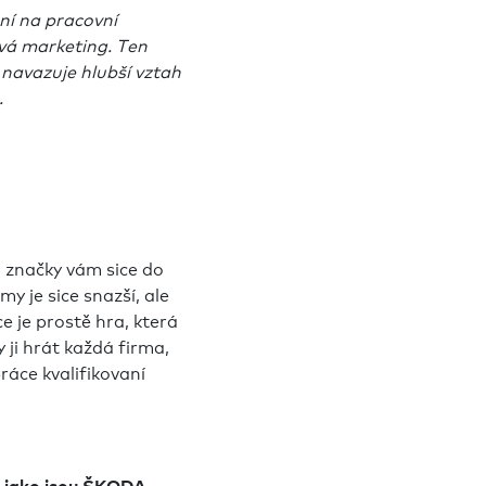
ní na pracovní
vá marketing. Ten
navazuje hlubší vztah
.
a značky vám sice do
y je sice snazší, ale
e je prostě hra, která
y ji hrát každá firma,
ráce kvalifikovaní
 jako jsou ŠKODA