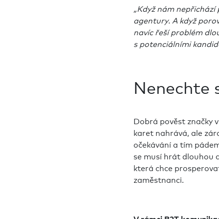
„Když nám nepřichází 
agentury. A když poro
navíc řeší problém dl
s potenciálními kandid
Nenechte s
Dobrá pověst značky v 
karet nahrává, ale záro
očekávání a tím pádem 
se musí hrát dlouhou do
která chce prosperovat
zaměstnanci.
V rámci B2T komunika