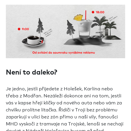
Není to daleko?
Je jedno, jestli přijedete z Holešek, Karlína nebo
třeba z Modřan. Nezáleží dokonce ani na tom, jestli
vás v kapse hřejí klíčky od nového auta nebo vám za
chvilku prolítne lítačka. Řidiči v Troji bez problému
zaparkují v ulici bez zón přímo u naší vily, fanoušci
MHD vyskočí z tramvaje na Trojské, lenoši se nechají
dovézt z Nádraží Holešovice busem až před