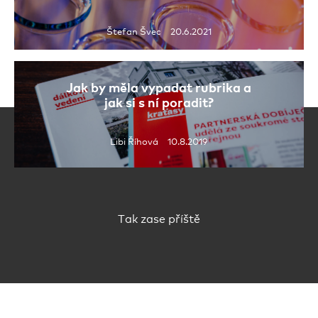
Štefan Švec 20.6.2021
Jak by měla vypadat rubrika a
jak si s ní poradit?
Libi Říhová 10.8.2019
Tak zase příště