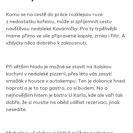
Komu se na cestě do práce rozklepou ruce
z nedostatku kofeinu, může si zpříjemnit cestu
návštěvou nedaleké Kavárničky. Pro ty trpělivější
máme přímo ve vile připravené kapsle, zrnka i filtr. A
vždycky něco dobrého k zakousnutí.
Při větším hladu je možné se stavit na italskou
kuchyni v nedaleké pizzerii, přes léto vás zasytí
smažák v housce v autokempu. Ten je dokonce hned
naproti a je to top gastro, co si budem. No a
nejnovějším hitem je bistro U Karla, kde ale vaří tak
dobře, že si musíte na oběd udělat rezervaci, jinak
nesedíte.
Michelina v Salabce si klidně můžete nechat na