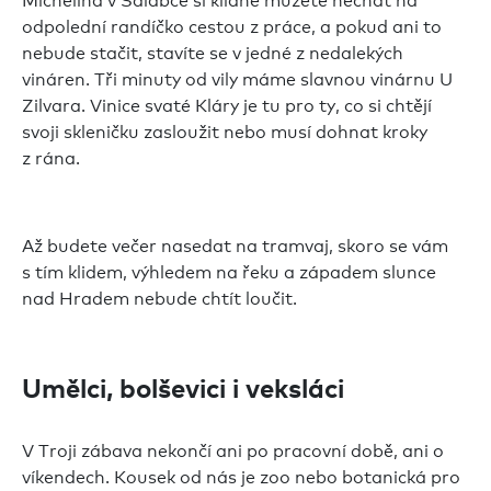
odpolední randíčko cestou z práce, a pokud ani to
nebude stačit, stavíte se v jedné z nedalekých
vináren. Tři minuty od vily máme slavnou vinárnu U
Zilvara. Vinice svaté Kláry je tu pro ty, co si chtějí
svoji skleničku zasloužit nebo musí dohnat kroky
z rána.
Až budete večer nasedat na tramvaj, skoro se vám
s tím klidem, výhledem na řeku a západem slunce
nad Hradem nebude chtít loučit.
Umělci, bolševici i veksláci
V Troji zábava nekončí ani po pracovní době, ani o
víkendech. Kousek od nás je zoo nebo botanická pro