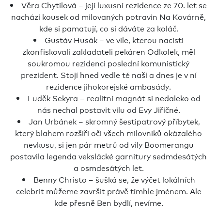
Věra Chytilová – její luxusní rezidence ze 70. let se
nachází kousek od milovaných potravin Na Kovárně,
kde si pamatují, co si dáváte za koláč.
Gustáv Husák – ve vile, kterou nacisti
zkonfiskovali zakladateli pekáren Odkolek, měl
soukromou rezidenci poslední komunistický
prezident. Stojí hned vedle té naší a dnes je v ní
rezidence jihokorejské ambasády.
Luděk Sekyra – realitní magnát si nedaleko od
nás nechal postavit vilu od Evy Jiřičné.
Jan Urbánek – skromný šestipatrový příbytek,
který blahem rozšíří oči všech milovníků okázalého
nevkusu, si jen pár metrů od vily Boomerangu
postavila legenda vekslácké garnitury sedmdesátých
a osmdesátých let.
Benny Christo – šušká se, že výčet lokálních
celebrit můžeme završit právě tímhle jménem. Ale
kde přesně Ben bydlí, nevíme.