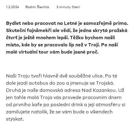
1.2.2024 Radim Šlechta 3 minuty čtení
Bydlet nebo pracovat na Letné je samozřejmě prima.
Skuteční fajnšmekři ale vědí, že jedna skrytá pražská
čtvrť je ještě mnohem lepší. Těžko bychom našli
místo, kde by se pracovalo líp než v Troji. Po naší
malé virtuální tour vám bude jasné proč.
Naši Troju tvoří hlavně dvě souběžné ulice. Po té
dole jezdí autobus do zoo a jmenuje se Trojská.
Druhá je naše domovská adresa Nad Kazankou. Už
jen tahle malá Troja vás provede pracovním dnem
od prvního kafe po poslední drink a její atmosféru si
zamilujete natolik, že se vám bude o víkendech
stýskat.