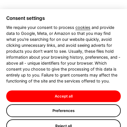
Consent settings
We require your consent to process
cookies
and provide
data to Google, Meta, or Amazon so that you may find
CONTACTS
what you're searching for on our website quickly, avoid
clicking unnecessary links, and avoid seeing adverts for
products you don't want to see. Usually, these files hold
information about your browsing history, preferences, and -
above all - unique identifiers for your browser. Which
consent you choose to give the processing of this data is
entirely up to you. Failure to grant consents may affect the
functioning of the site and the services offered to you.
Accept all
Boomerang Communication s. r. o., entered in the Commercial Register at the
Municipal Court in Prague, section C, insert 82867; registered office: Nad
Preferences
Kazankou 708/37, 171 00 Prague 7; ID no.: 26447657; Tax no.: CZ26447657; bank
details: Raiffeisenbank, a.s., account number: 5640596001/5500; represented by
Mgr. Marek Slezák, executive director
Reject all