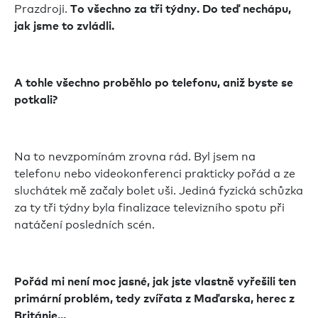
Prazdroji.
To všechno za tři týdny. Do teď nechápu,
jak jsme to zvládli.
A tohle všechno proběhlo po telefonu, aniž byste se
potkali?
Na to nevzpomínám zrovna rád. Byl jsem na
telefonu nebo videokonferenci prakticky pořád a ze
sluchátek mě začaly bolet uši. Jediná fyzická schůzka
za ty tři týdny byla finalizace televizního spotu při
natáčení posledních scén.
Pořád mi není moc jasné, jak jste vlastně vyřešili ten
primární problém, tedy zvířata z Maďarska, herec z
Británie...