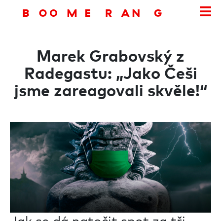
Marek Grabovský z
Radegastu: „Jako Češi
jsme zareagovali skvěle!“
Jak se dá natočit spot za tři