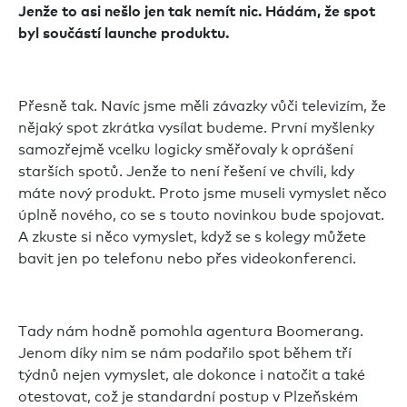
Jenže to asi nešlo jen tak nemít nic. Hádám, že spot
byl součástí launche produktu.
Přesně tak. Navíc jsme měli závazky vůči televizím, že
nějaký spot zkrátka vysílat budeme. První myšlenky
samozřejmě vcelku logicky směřovaly k oprášení
starších spotů. Jenže to není řešení ve chvíli, kdy
máte nový produkt. Proto jsme museli vymyslet něco
úplně nového, co se s touto novinkou bude spojovat.
A zkuste si něco vymyslet, když se s kolegy můžete
bavit jen po telefonu nebo přes videokonferenci.
Tady nám hodně pomohla agentura Boomerang.
Jenom díky nim se nám podařilo spot během tří
týdnů nejen vymyslet, ale dokonce i natočit a také
otestovat, což je standardní postup v Plzeňském