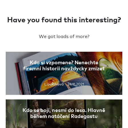
Have you found this interesting?
We got loads of more?
Kdo si vzpomene? Nenechte
firemní historii navždycky zmizet
Libi Říhová 24.11.2021
Kdo se bojí, nesmí do lesa. Hlavně
během natáčení Radegastu