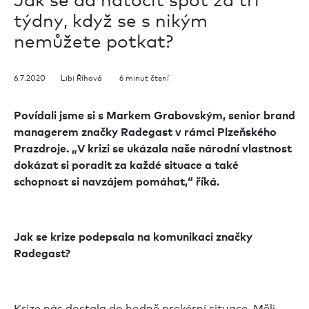
týdny, když se s nikým
nemůžete potkat?
6.7.2020 Libi Říhová 6 minut čtení
Povídali jsme si s Markem Grabovským, senior brand
managerem značky Radegast v rámci Plzeňského
Prazdroje. „V krizi se ukázala naše národní vlastnost
dokázat si poradit za každé situace a také
schopnost si navzájem pomáhat,“ říká.
Jak se krize podepsala na komunikaci značky
Radegast?
Krize nás dostala do hodně prekérní situace. Měli