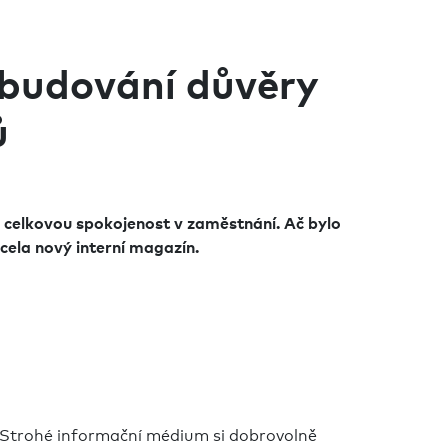
o budování důvěry
ů
u i celkovou spokojenost v zaměstnání. Ač bylo
cela nový interní magazín.
r. Strohé informační médium si dobrovolně