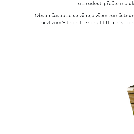
a s radostí přečte málo
Obsah časopisu se věnuje všem zaměstnancům
mezi zaměstnanci rezonují. I titulní str