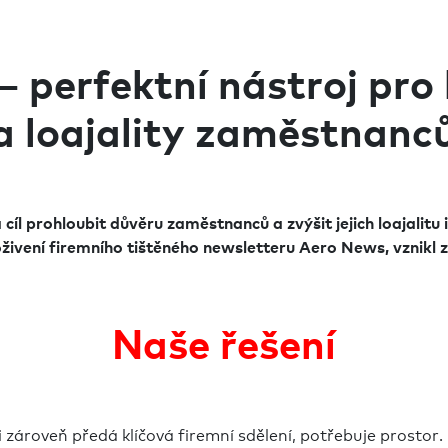
– perfektní nástroj pr
a loajality zaměstnanc
 cíl prohloubit důvěru zaměstnanců a zvýšit jejich loajalit
vení firemního tištěného newsletteru Aero News, vznikl z
Naše řešení
ři zároveň předá klíčová firemní sdělení, potřebuje prosto