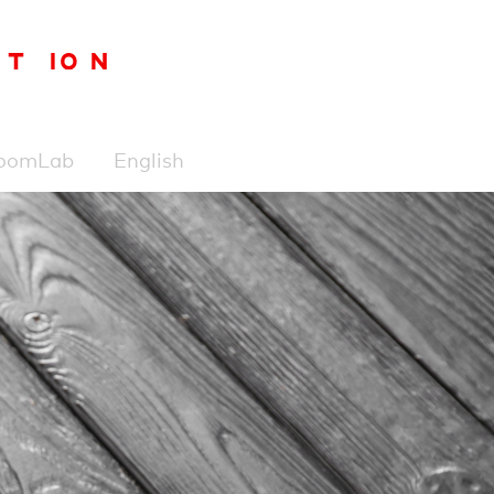
oomLab
English