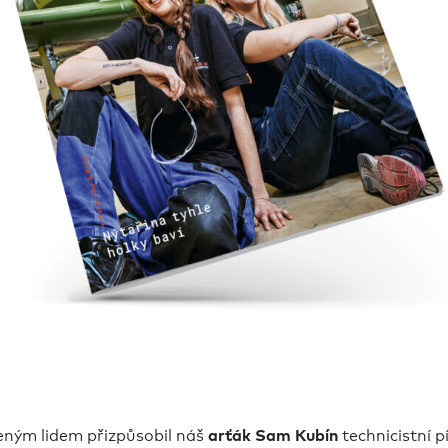
ným lidem přizpůsobil náš
technicistní p
arťák Sam Kubín