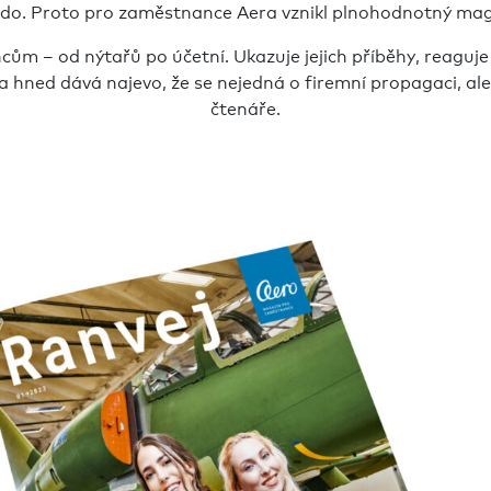
kdo. Proto pro zaměstnance Aera vznikl plnohodnotný mag
 – od nýtařů po účetní. Ukazuje jejich příběhy, reaguje 
ana hned dává najevo, že se nejedná o firemní propagaci, a
čtenáře.