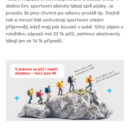
doktorům, sportovní aktivity lákají spíš pijáky. Je
pravda, že pivo chutná po výkonu prostě líp. Stejně
tak si mnozí lidé vychutnají sportovní utkání
příjemněji, když mají pár kousků v sobě. Silný zájem o
návštěvu zápasů má 33 % píčů, zatímco abstinenty
lákají jen ve 14 % případů.