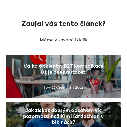
Zaujal vás tento článek?
Máme v zásobě i další
Válka o talenty. B2T komunikace
už je dnes nutnost
Tomáš Cibor 3.4.2023
Jak získat dobrým obsahem víc
pozornosti než Kim Kardashian v
bikinách?