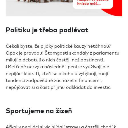
Politiku je třeba podlévat
Čekali byste, že pijáky politické kauzy netáhnou?
Opak je pravdou! Štamgasti skandály z parlamentu
milují a debatují o nich častěji než abstinenti.
Ušetřené nervy a následně i peníze využívají ale
nepijáci lépe. Ti, kteří se alkoholu vyhýbají, mají
tendenci zodpovědně zacházet s financemi,
nepůjčovat si a část příjmu odkládat do investic.
Sportujeme na žízeň
Ačkoliv nepijáci si víc hlídají stravu a častěji chodí k