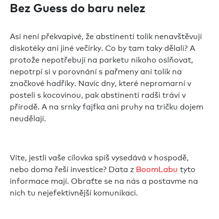
Bez Guess do baru nelez
Asi není překvapivé, že abstinenti tolik nenavštěvují
diskotéky ani jiné večírky. Co by tam taky dělali? A
protože nepotřebují na parketu nikoho oslňovat,
nepotrpí si v porovnání s pařmeny ani tolik na
značkové hadříky. Navíc dny, které nepromarní v
posteli s kocovinou, pak abstinenti radši tráví v
přírodě. A na srnky fajfka ani pruhy na tričku dojem
neudělají.
Víte, jestli vaše cílovka spíš vysedává v hospodě,
nebo doma řeší investice? Data z
BoomLabu
tyto
informace mají. Obraťte se na nás a postavme na
nich tu nejefektivnější komunikaci.