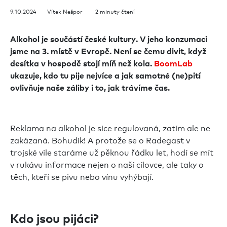
9.10.2024 Vítek Nešpor 2 minuty čtení
Alkohol je součástí české kultury. V jeho konzumaci
jsme na 3. místě v Evropě. Není se čemu divit, když
desítka v hospodě stojí míň než kola.
BoomLab
ukazuje, kdo tu pije nejvíce a jak samotné (ne)pití
ovlivňuje naše záliby i to, jak trávíme čas.
Reklama na alkohol je sice regulovaná, zatím ale ne
zakázaná. Bohudík! A protože se o Radegast v
trojské vile staráme už pěknou řádku let, hodí se mít
v rukávu informace nejen o naší cílovce, ale taky o
těch, kteří se pivu nebo vínu vyhýbají.
Kdo jsou pijáci?