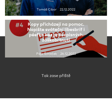
Tomáš Cibor 22.12.2022
Kopy přicházejí na pomoc.
Napište sváteční líbesbríf i
péefko bez pravopisných
zaškobrtnutí
Pája Šimeček 26.12.2022
Tak zase příště