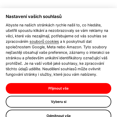
Nastavení vašich souhlasů
Abyste na našich stránkách rychle našli to, co hledáte,
ušetřili spoustu klikání a nezobrazovaly se vám reklamy na
věci, které vás nezajímají, potřebujeme od vás souhlas se
KONTAKT
zpracováním
souborů cookies
a k poskytnutí dat
společnostem Google, Meta nebo Amazon. Tyto soubory
nejčastěji obsahují vaše preference, záznamy o interakci se
stránkou a především unikátní identifikátory označující váš
prohlížeč. Je na vaší volbě jaké souhlasy, ke zpracování
těchto údajů udělíte. Neudělení souhlasů může ovlivnit
fungování stránky i služby, které jsou vám nabízeny.
Přijmout vše
Boomerang Communication s. r. o., zapsaná v obchodním rejstříku vedeném u
Městského soudu v Praze, oddíl C, vložka 82867, se sídlem Nad Kazankou 37, 171 00
Vyberu si
Praha 7, IČ: 26447657, DIČ: CZ26447657, bankovní spojení: Raiffeisenbank, a.s.,
číslo účtu: 5640596001/5500, zastoupená Mgr. Markem Slezákem, jednatelem.
Odmítnout vše