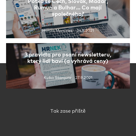
Potká se Čech, Slovák, Maďar,
Rumun a Bulhar… Co mají
společného?
Honza Marcinek 24.8.2021
3 pravidla pro psaní newsletteru,
který lidi baví (a vyhrává ceny)
Kuba Stanjura 27.9.2021
Tak zase příště