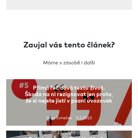
Zaujal vás tento článek?
Máme v zásobě i další
Přímá řeč dává textu život.
Škoda na ni rezignovat jen proto,
že si nejste jistí v psaní uvozovek
Pája Šimeček 5.2.2023