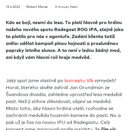
13.4.2022 Robert Marek 2 minuty čtení
Kdo se bojí, nesmí do lesa. To platí hlavně pro hrdinu
našeho nového spotu Radegast ROG IPA, stejně jako
to platilo pro nás v agentuře. Zadání klienta totiž
znělo: udělat kampaň plnou hojnosti a prosluněnou
paprsky letního slunce. A to není v lednu žádný med,
ani když vám hlavní roli hraje medvěd.
Jaký spot jsme vlastně po
konceptu Vlk
vymysleli?
Horal, kterého skvěle zahrál Jan Grundman ze
Švandova divadla, zahlédne uprostřed lesa medvědí
past. Než ji stihne zlikvidovat, objeví se medvěd.
Místo toho, aby hlavní hrdina utekl, rozhodne se
zachránit medvěda hozením kamene do pasti. No a
pak už je čas na novou IPU od Radegastu. Celý
koncept jsme zpracovali podle insightu, že
čím víc