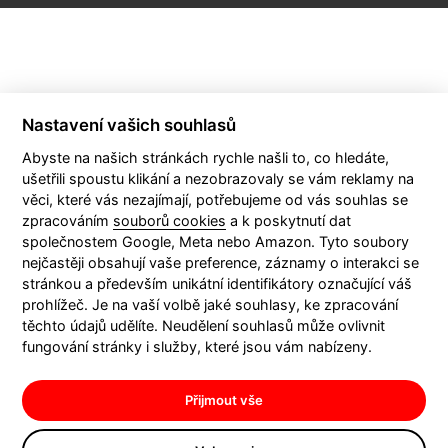
Nastavení vašich souhlasů
Abyste na našich stránkách rychle našli to, co hledáte,
ušetřili spoustu klikání a nezobrazovaly se vám reklamy na
věci, které vás nezajímají, potřebujeme od vás souhlas se
KONTAKT
zpracováním
souborů cookies
a k poskytnutí dat
společnostem Google, Meta nebo Amazon. Tyto soubory
nejčastěji obsahují vaše preference, záznamy o interakci se
stránkou a především unikátní identifikátory označující váš
prohlížeč. Je na vaší volbě jaké souhlasy, ke zpracování
těchto údajů udělíte. Neudělení souhlasů může ovlivnit
fungování stránky i služby, které jsou vám nabízeny.
Přijmout vše
Boomerang Communication s. r. o., zapsaná v obchodním rejstříku vedeném u