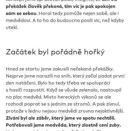
překážek člověk překoná, tím víc je pak spokojen
. Horal tedy pomůže nejen sobě, ale i
sám se sebou
medvědovi. A to ho do budoucna posílí víc, než kdyby
utekl.
Začátek byl pořádně hořký
Hned ze startu jsme zakusili nečekané překážky
.
Nejprve jsme narazili na sníh, který začal padat první
den natáčení. Bylo ho tedy třeba ve spolupráci
s hasiči rozpustit. Když se všude zelenalo, nastoupil
na plac medvěd. Místo hereckých výkonů se ale
rozhodl poprat se s jedním ze stromů. A pak zívnul,
protože v lednu nejsou medvědi zrovna nejaktivnější.
Zívání byl ale záběr, který jsme ve spotu nechtěli.
Potřebovali jsme medvěda, který zlostně cení zuby.