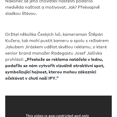
Nakonec se jeho chovateli naštěstí podařilo
medvěda naštvat a motivovat. Jak? Překvapivě
sladkou šťávou.
Držitel několika Českých lvů, kameraman Štěpán
Kučera, tak mohl pustit kameru a spolu s režisérem
Jakubem Jiráskem udělat skvělou reklamu, o které
senior brand manažer Radegastu Josef Jalůvka
prohlásil:
‚‚Přestože se reklama natáčela v lednu,
podařilo se nám vytvořit vizuálně atraktivní spot,
symbolizující hojnost, kterou mohou zákazníci
očekávat v chuti naší IPY.‘‘